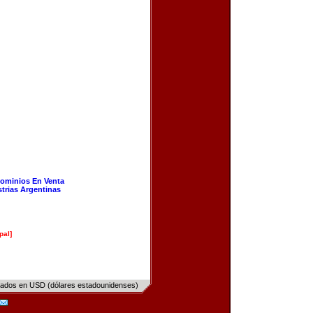
ominios En Venta
strias Argentinas
pal]
sados en USD (dólares estadounidenses)