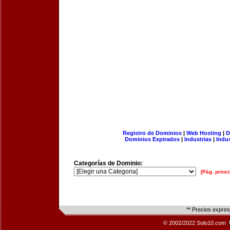
Registro de Dominios
|
Web Hosting
|
D
Dominios Expirados
|
Industrias
|
Indu
Categorías de Dominio:
[Pág. princi
** Precios expre
© 2002/2022 Solo10.com