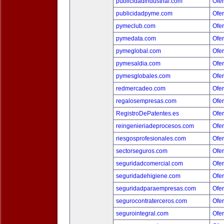
publicidadindustrial.com
Ofer
publicidadpyme.com
Ofer
pymeclub.com
Ofer
pymedata.com
Ofer
pymeglobal.com
Ofer
pymesaldia.com
Ofer
pymesglobales.com
Ofer
redmercadeo.com
Ofer
regalosempresas.com
Ofer
RegistroDePatentes.es
Ofer
reingenieriadeprocesos.com
Ofer
riesgosprofesionales.com
Ofer
sectorseguros.com
Ofer
seguridadcomercial.com
Ofer
seguridadehigiene.com
Ofer
seguridadparaempresas.com
Ofer
segurocontraterceros.com
Ofer
segurointegral.com
Ofer