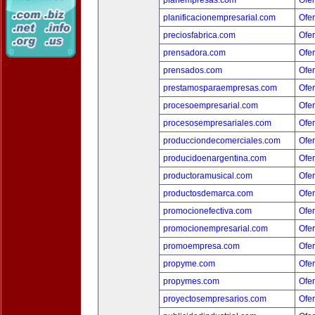
planempresas.com
Ofer
planificacionempresarial.com
Ofer
preciosfabrica.com
Ofer
prensadora.com
Ofer
prensados.com
Ofer
prestamosparaempresas.com
Ofer
procesoempresarial.com
Ofer
procesosempresariales.com
Ofer
producciondecomerciales.com
Ofer
producidoenargentina.com
Ofer
productoramusical.com
Ofer
productosdemarca.com
Ofer
promocionefectiva.com
Ofer
promocionempresarial.com
Ofer
promoempresa.com
Ofer
propyme.com
Ofer
propymes.com
Ofer
proyectosempresarios.com
Ofer