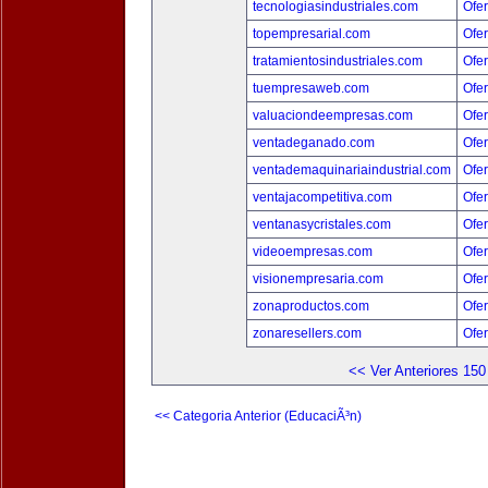
tecnologiasindustriales.com
Ofer
topempresarial.com
Ofer
tratamientosindustriales.com
Ofer
tuempresaweb.com
Ofer
valuaciondeempresas.com
Ofer
ventadeganado.com
Ofer
ventademaquinariaindustrial.com
Ofer
ventajacompetitiva.com
Ofer
ventanasycristales.com
Ofer
videoempresas.com
Ofer
visionempresaria.com
Ofer
zonaproductos.com
Ofer
zonaresellers.com
Ofer
<< Ver Anteriores 150
<< Categoria Anterior (EducaciÃ³n)