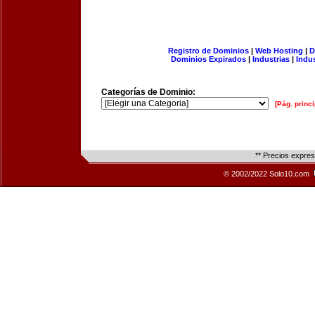
Registro de Dominios
|
Web Hosting
|
D
Dominios Expirados
|
Industrias
|
Indu
Categorías de Dominio:
[Pág. princi
** Precios expre
© 2002/2022 Solo10.com