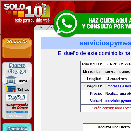
serviciospyme
El dueño de este dominio lo ha
Mayusculas:
SERVICIOSPY
Minusculas:
serviciospymes
Longitud:
14 caracteres
Categorias:
Empresas e Indu
Precio:
Realizar una of
Visitar!
serviciospyme
Serán consideradas ofer
Realizar una Oferta