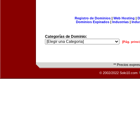
Registro de Dominios
|
Web Hosting
|
D
Dominios Expirados
|
Industrias
|
Indu
Categorías de Dominio:
[Pág. princi
** Precios expre
© 2002/2022 Solo10.com