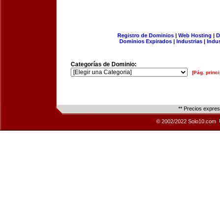
Registro de Dominios
|
Web Hosting
|
D
Dominios Expirados
|
Industrias
|
Indu
Categorías de Dominio:
[Pág. princi
** Precios expre
© 2002/2022 Solo10.com