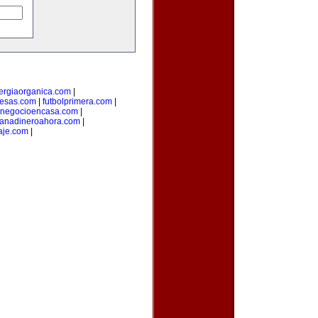
ergiaorganica.com
|
esas.com
|
futbolprimera.com
|
unegocioencasa.com
|
anadineroahora.com
|
aje.com
|