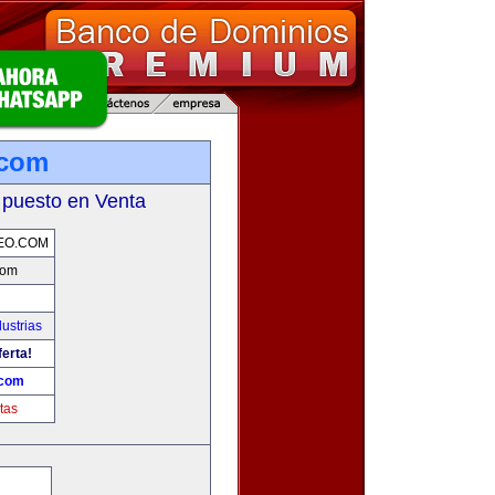
.com
 puesto en Venta
EO.COM
com
ustrias
ferta!
.com
tas