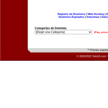
Registro de Dominios
|
Web Hosting
|
D
Dominios Expirados
|
Industrias
|
Indu
Categorías de Dominio:
[Pág. princi
** Precios expre
© 2002/2022 Solo10.com