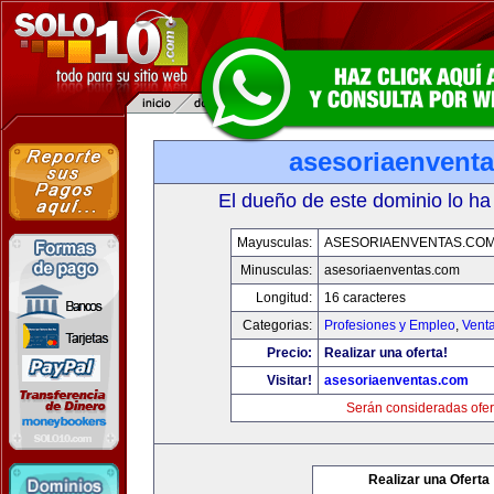
asesoriaenvent
El dueño de este dominio lo ha
Mayusculas:
ASESORIAENVENTAS.CO
Minusculas:
asesoriaenventas.com
Longitud:
16 caracteres
Categorias:
Profesiones y Empleo
,
Venta
Precio:
Realizar una oferta!
Visitar!
asesoriaenventas.com
Serán consideradas ofer
Realizar una Oferta