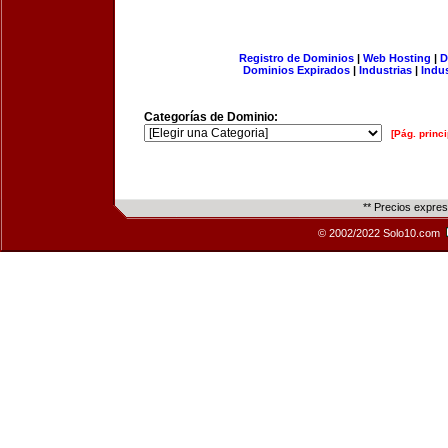
Registro de Dominios
|
Web Hosting
|
D
Dominios Expirados
|
Industrias
|
Indu
Categorías de Dominio:
[Pág. princi
** Precios expre
© 2002/2022 Solo10.com