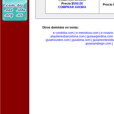
COMPRAR AHORA
Precio $
550.00
Precio 
COMPRAR AHORA
Otros dominios en venta:
e-cordoba.com
|
e-mendoza.com
|
e-rosario
alquileresbarcelona.com
|
guiaargentina.com
guiahouston.com
|
guialima.com
|
guiamontevide
guiasandiego.com
|