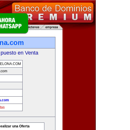
ona.com
 puesto en Venta
CELONA.COM
a.com
a.com
tas
ealizar una Oferta