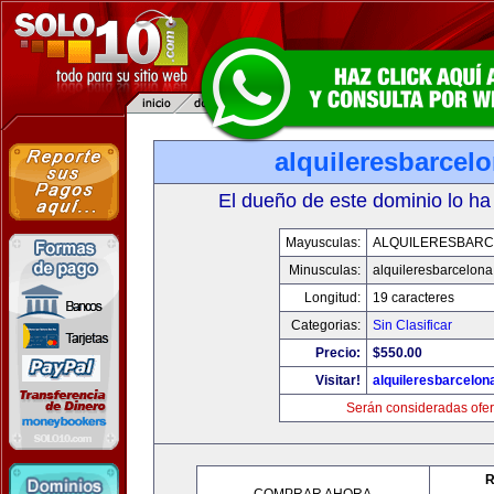
alquileresbarcel
El dueño de este dominio lo ha
Mayusculas:
ALQUILERESBAR
Minusculas:
alquileresbarcelon
Longitud:
19 caracteres
Categorias:
Sin Clasificar
Precio:
$550.00
Visitar!
alquileresbarcelon
Serán consideradas ofer
R