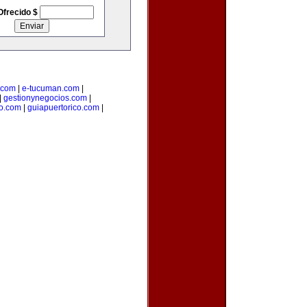
Ofrecido $
.com
|
e-tucuman.com
|
|
gestionynegocios.com
|
o.com
|
guiapuertorico.com
|