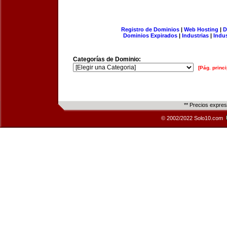
Registro de Dominios
|
Web Hosting
|
D
Dominios Expirados
|
Industrias
|
Indu
Categorías de Dominio:
[Pág. princi
** Precios expre
© 2002/2022 Solo10.com