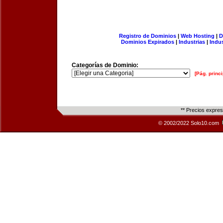
Registro de Dominios
|
Web Hosting
|
D
Dominios Expirados
|
Industrias
|
Indu
Categorías de Dominio:
[Pág. princi
** Precios expre
© 2002/2022 Solo10.com