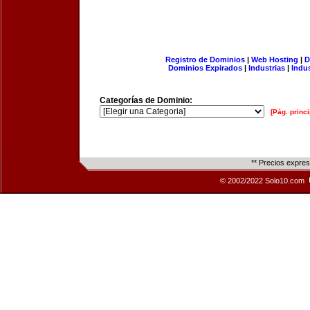
Registro de Dominios
|
Web Hosting
|
D
Dominios Expirados
|
Industrias
|
Indu
Categorías de Dominio:
[Pág. princi
** Precios expre
© 2002/2022 Solo10.com