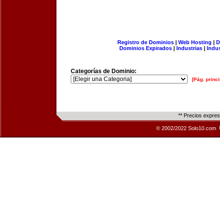
Registro de Dominios
|
Web Hosting
|
D
Dominios Expirados
|
Industrias
|
Indu
Categorías de Dominio:
[Pág. princi
** Precios expre
© 2002/2022 Solo10.com