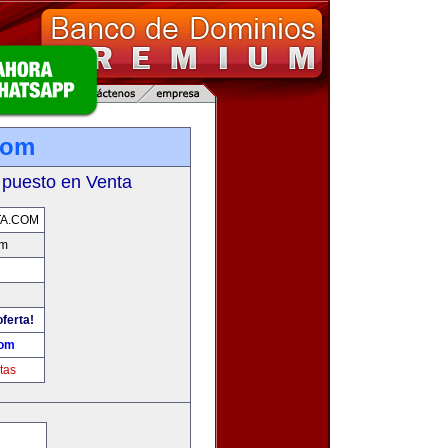
com
 puesto en Venta
TA.COM
om
oferta!
com
tas