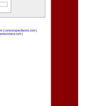
om
|
cursoscapacitacion.com
|
areacompra.com
|